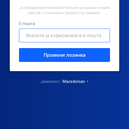
Ја заборавивте лозинката? Внесете ја вашата е-пошта
како би го започнале процесот на промена.
Е-пошта
Промени лозинка
Јазичност:
Macedonian